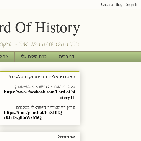
Lord Of History - בלוג ההיסטוריה 
בלוג ההיסטוריה הישראלי - המקו
דף הבית
כמה מילים עלי
צור ק
הצטרפו אלינו בפייסבוק ובטלגרם!
בלוג ההיסטוריה הישראלי בפייסבוק:
https://www.facebook.com/Lord.of.hi
story.IL
ערוץ ההיסטוריה הישראלי בטלגרם:
https://t.me/joinchat/F6XH8Q-
r0JrEwjlEoWxMiQ
אהבתם?