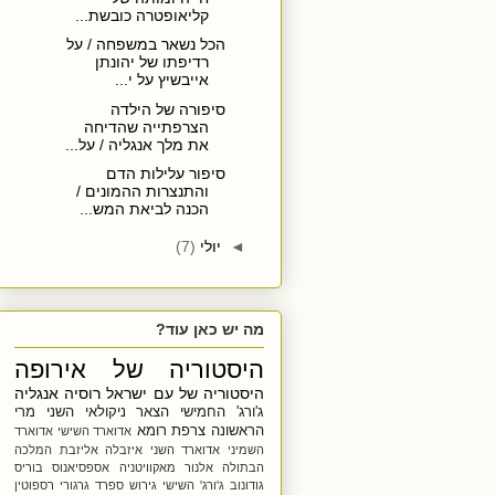
קליאופטרה כובשת...
הכל נשאר במשפחה / על
רדיפתו של יהונתן
אייבשיץ על י...
סיפורה של הילדה
הצרפתייה שהדיחה
את מלך אנגליה / על...
סיפור עלילות הדם
והתנצרות ההמונים /
הכנה לביאת המש...
◄
יולי
(7)
מה יש כאן עוד?
היסטוריה של אירופה
היסטוריה של עם ישראל
רוסיה
אנגליה
ג'ורג' החמישי
הצאר ניקולאי השני
מרי
הראשונה
צרפת
רומא
אדוארד השישי
אדוארד
השמיני
אדוארד השני
איזבלה
אליזבת המלכה
הבתולה
אלנור מאקוויטניה
אספסיאנוס
בוריס
גודונוב
ג'ורג' השישי
גירוש ספרד
גרגורי רספוטין