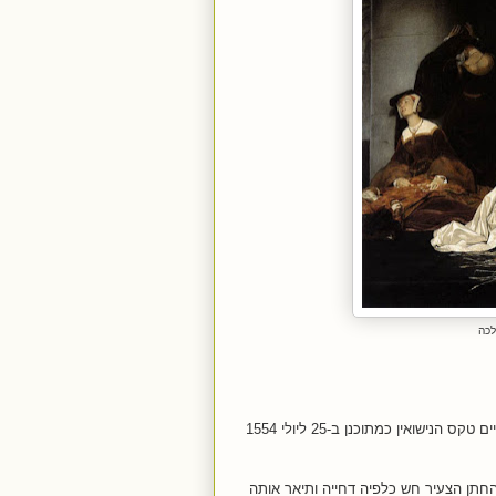
לכה
, התקיים טקס הנישואין כמתוכנן ב-25 ליולי 1554
 נאה ונמרץ בן 27. המלכה הייתה מבוגרת ממנו ב-11 שנה והחתן הצעיר חש כלפיה דחייה ותיאר אותה