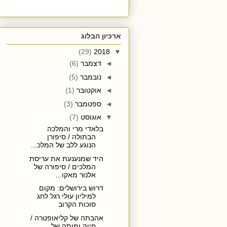
ארכיון הבלוג
(29)
2018
▼
◄
דצמבר
(6)
◄
נובמבר
(5)
◄
אוקטובר
(1)
◄
ספטמבר
(3)
▼
אוגוסט
(7)
בלאדי מרי והמלכה
הבתולה / סיפורן
הנוגע ללב של המלכ...
היד שמנענעת את עריסת
המלכים / סיפורה של
אלנור מאקו...
דרוש בירושלים: מקום
למיליון עולי רגל לחג
סוכות הקרוב
אהבתה של קליאופטרה /
חייה ומותה של