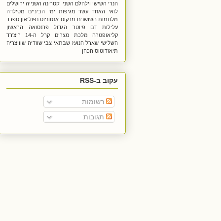
הנרי השישי
וילהלם השני
יקטרינה השנייה
ירושלים
לואי האחד עשר
מגיפות ימי הביניים
מטילדה
מלחמות השושנים
מרקוס אנטוניוס
נפוליאון
ספרד
עלילות דם
פיוטר הגדול
פרנסואה הראשון
קליאופטרה מלכת מצרים
קרל ה-14
ריצ'רד
השלישי
שארל הנועז
שבתאי צבי
שוודיה
שוויצריה
תיאודוטוס הכהן
עקוב ב-RSS
רשומות
תגובות