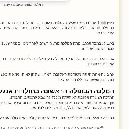
המלכה הבתולה אליזבת הראשונה
בקיץ 1558 אחזה מגיפת שפעת קטלנית בלונדון. בין החולים, הייתה גם המלכה מרי.
בתחילת נובמבר, בלית ברירה ובעוד היא מאבדת את הכרתה ושבה אליה לסי
העצר הבאה.
ב-17 לנובמבר 1558, מתה המלכה מרי. חודשיים לאחר מכן,
בי
עוטה גלימת משי וזהב.
אחרי שלטונה הרצחני של מרי, התקבלה כעת אליזבת ע"י אזרחי לונדון בתר
המוניים ברחובות.
אך בעיה אחת הייתה משותפת לאליזבת ולמרי...שתיהן לא היו נשואות כאשר
בהקדם האפשרי כדי ללדת יורש עצר.
המלכה הבתולה הראשונה בתולדות אנגל
המלכה הצעירה אליזבת לא הייתה מוכנה להישמע לתכתיבי החברה.
תוך מספר שבועות היו כבר אנשי חצרה, השגרירים הזרים והנסיכים שהוצגו בפ
בדעתה לעשות ולמי, אם בכלל, היא מעוניינת להינשא.
בפברואר 1559 הופיעה אליזבת בפני בית הנבחרים, ולתדהמת כולם אמרה כי:
"אם אנשא אי פעם, יהיה זה רק לבעל שישמור ע