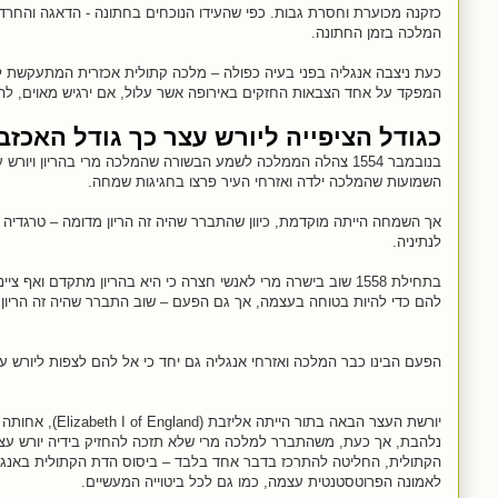
כזקנה מכוערת וחסרת גבות. כפי שהעידו הנוכחים בחתונה - הדאגה והחרדה 
המלכה בזמן החתונה.
כעת ניצבה אנגליה בפני בעיה כפולה – מלכה קתולית אכזרית המתעקשת ל
המפקד על אחד הצבאות החזקים באירופה אשר עלול, אם ירגיש מאוים, להפ
כגודל הציפייה ליורש עצר כך גודל האכזב
בנובמבר 1554 צהלה הממלכה לשמע הבשורה שהמלכה מרי בהריון ויורש עצר צפוי להיוולד.
השמועות שהמלכה ילדה ואזרחי העיר פרצו בחגיגות שמחה.
אך השמחה הייתה מוקדמת, כיוון שהתברר שהיה זה הריון מדומה – טרגדיה 
לנתיניה.
בתחילת 1558 שוב בישרה מרי לאנשי חצרה כי היא בהריון מתקדם וא
להם כדי להיות בטוחה בעצמה, אך גם הפעם – שוב התברר שהיה זה הריון 
הפעם הבינו כבר המלכה ואזרחי אנגליה גם יחד כי אל להם לצפות ליורש
יורשת העצר הבאה בתור
נלהבת, אך כעת, משהתברר למלכה מרי שלא תזכה להחזיק בידיה יורש עצ
הקתולית, החליטה להתרכז בדבר אחד בלבד – ביסוס הדת הקתולית באנג
לאמונה הפרוטסטנטית עצמה, כמו גם לכל ביטוייה המעשיים.