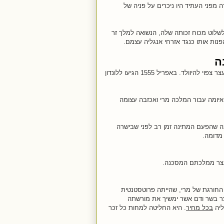
מפני העתיד היו ניכרים על פניה של
שלוט מכוח זכותה שלה, הנשואה למלך זר
נות אותו כנגד אזרחי אנגליה עצמם.
ה
באפריל 1555 הגיעו ללונדון
איומה עבור המלכה מרי ואכזבה עצומה
ף ציינה שהפעם המתינה זמן רב לפני שבישרה
מדומה.
 עצר ממלכתם המסכנה.
 הייתה אליזבת (Elizabeth I of England), אחותה החורגת של מרי, שהייתה פרוטסטנטית
ר בשר ודם אשר ימשיך את מורשתה
ליה
בכל מחיר
. היא החליטה למחות כל זכר