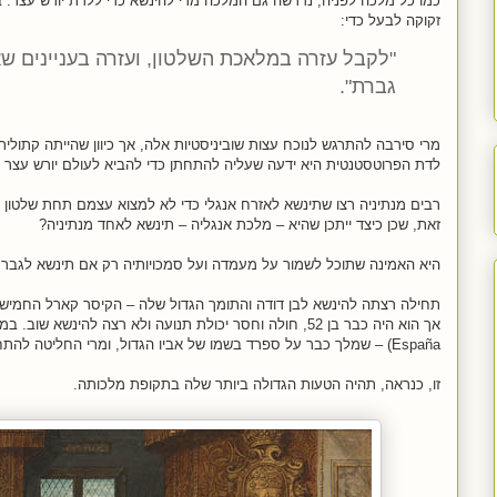
כמו כל מלכה לפניה, נדרשה גם המלכה מרי להינשא כדי ללדת יורש עצר. ב
זקוקה לבעל כדי:
"לקבל עזרה במלאכת השלטון, ועזרה בעניינים ש
גברת".
מרי סירבה להתרגש לנוכח עצות שוביניסטיות אלה, אך כיוון שהייתה קתולי
לדת הפרוטסטנטית היא ידעה שעליה להתחתן כדי להביא לעולם יורש עצר ק
רבים מנתיניה רצו שתינשא לאזרח אנגלי כדי לא למצוא עצמם תחת שלטון ש
זאת, שכן כיצד ייתכן שהיא – מלכת אנגליה – תינשא לאחד מנתיניה?
היא האמינה שתוכל לשמור על מעמדה ועל סמכויותיה רק אם תינשא לגבר ש
אך הוא היה כבר בן 52, חולה וחסר יכולת תנועה ולא רצה להינשא שוב.
España) – שמלך כבר על ספרד בשמו של אביו הגדול, ומרי החליטה להתחייב לשידוך זה בניגוד לעצת יועציה.
זו, כנראה, תהיה הטעות הגדולה ביותר שלה בתקופת מלכותה.