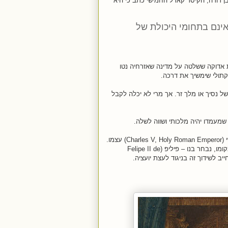
ן דודה, הקיסר קארל החמישי כתב כי היא
אינם בתחומי היכולת של
ת אדוקה ששלטה על מדינה שאזרחיה נטו
תולי שימשיך את דרכה.
ל נסיך או מלך זר. אך מרי לא יכלה לקבל
מעמדו יהיה מלכותי ושווה לשלה.
תחילה רצתה להינשא לבן דודה והתומך הגדול שלה – הקיסר קארל החמישי (Charles V, Holy Roman Emperor) עצמו.
במקומו, נבחר בנו – פיליפ (Felipe II de