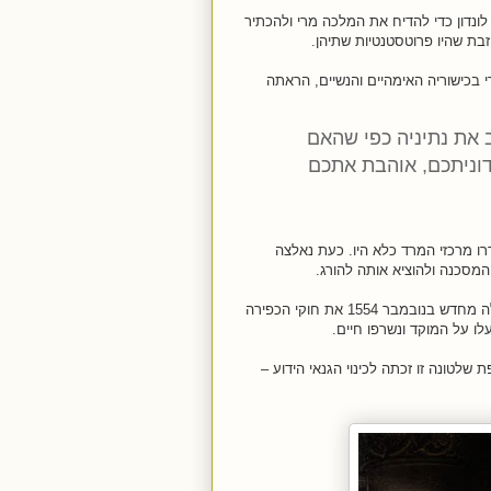
בזעם ובפברואר 1554 צעדו 3,000 גברים לכיוון לונדון כדי להדיח את המלכה מרי ולהכתיר
זבת שהיו פרוטסטנטיות שתיהן.
בכישוריה האימהיים והנשיים, הראתה
 את נתיניה כפי שהאם
דוניתכם, אוהבת אתכם
רו מרכזי המרד כלא היו. כעת נאלצה
י המסכנה ולהוציא אותה להורג.
כתגובה למרד, שאותו החשיבה המלכה כמרד דתי נגד הקתוליות, היא החילה מחדש בנובמבר 1554 את חוקי הכפירה
לטונה זו זכתה לכינוי הגנאי הידוע –