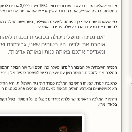
אזרחי אנגליה הגיבו בכעס ו
במקומה, בפעם השנייה, את בת דודתה ג'יין גריי או את אחותה החורגת אלי
כפי שעשתה שנים לפני כן בפנותה למועצת האצילים, השתמשה המלכה מרי 
להמונים את טבעת ההכתרה שלה עד ידה, ואמרה:
"אם נסיכה ומושלת יכולה בטבעיות ובכנות לאהוב
אוהבת את ילדיה, היו בטוחים שאני, גבירתכם וא
ומעדיפה אתכם באותה כנות ובאותה עדינות".
הפנייה האימהית אל הציבור הלונדוני פעלה כמו קסם ועד אור הבוקר התפור
המלכה מרי להסכים
בחוסר רצון
עם יועציה כי יש להיפטר סופית מג'יין גרי
האינקוויזיציוניים ובארבע השנים הבאות כמעט 280 אנגלים פרוטסטנטים הועלו על המוקד ונשרפו חיים.
הייתה זו המלכה הראשונה שהעלתה אזרחים אנגליים על המוקד. בשל תקופת ש
בלאדי מרי
.