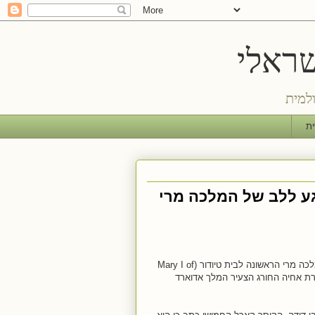
למית
ית
גע ללב של המלכה מרי
בראשית שנות החמישים של המאה ה-16, ישבה על כס המלוכה האנגלי המלכה מרי הראשונה לבית טיודור (Mary I of
פטירת אחיה החורג הצעיר המלך אדוארד